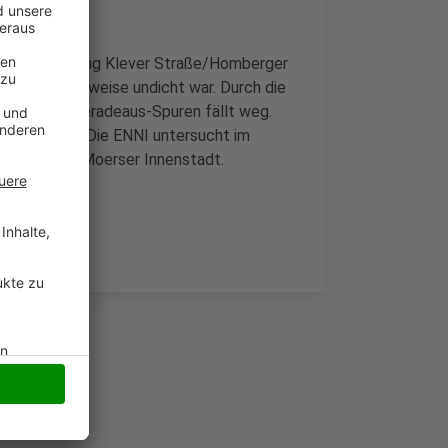
 an der Kreuzung Klever Straße/Homberger
 Leitung teilweise undicht war. Durch die
 der beiden Geradeaus-Spuren fällt weg.
ugustwoche. Die ENNI untersucht im
netz in der Moerser Innenstadt.