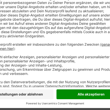
In Moers repariert die ENNI gerade eine Gasleitung
Straße. Bei Untersuchungen war aufgefallen, dass die
Baustelle ändert sich auch die Straßenführung: eine
Die Arbeiten dauern wohl bis zum Ende der ersten A
Moment ihr gesamtes rund 100 Kilometer langes Gas
Anzeige