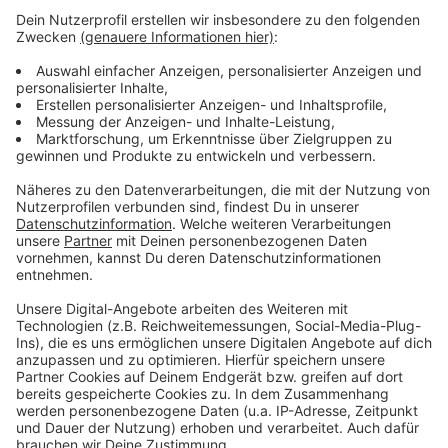
Auch Moers hat sich beteiligt - mit etwa 50
Gastronohmen:
Anzeige
©
Christoph Reichwein
Anzeige
Anzeige