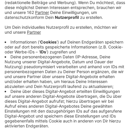
Veröffentlicht:
Freitag, 24.04.2020 13:53
Anzeige
In Rheinberg haben einige Gastro-Betriebe heute am
Großen Markt leere Stühle aufgestellt. Damit wollen
Gastronomen auf ihre Probleme in der Corona-Krise
hinweisen. Die Aktion fand von 11 bis 13 Uhr statt.
Angefangen hatten damit Gastronomen in Dresden.
Auch in anderen Städten wie Düsseldorf oder Borken
hat man sich an der Aktion beteiligt. Die Gastronohmen
fordern von der Politik mehr Hilfe - denn die Umsätze
seien im Moment fast bei Null. Einen ersten Beschluss
der Großen Koalition in Berlin gibt es schon: die
Mehrwertsteuer in der Gastronomie soll sinken.
Anzeige