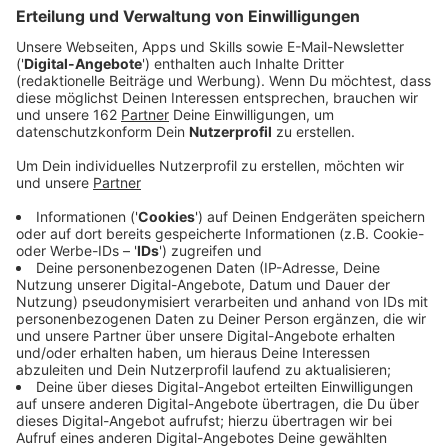
Bis zu zwei Wochen krank wegen einer
kleinen Raupe
Anzeige
Die Raupen sind übersäht von mehreren
hunderttausend Brennhärchen. Kommen Menschen mit
diesen Härchen in Kontakt, treten Juckreiz, Quaddeln
oder Hautausschläge auf. Werden die Härchen
eingeatmet, kann es zu Atembeschwerden kommen.
Gelangen sie ins Auge, ist oft eine
Bindehautentzündung die Folge. Auch generalisierte
Beschwerden, etwa Schwindel, Übelkeit, Fieber oder
Schüttelfrost, wurden beschrieben. Die Symptome
treten oft erst über Nacht auf.