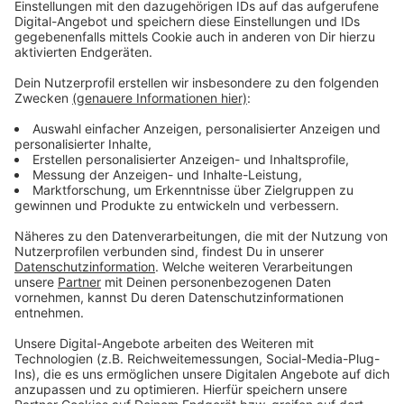
"Als erste Hilfe empfehle ich kühle Umschläge. Bei
starkem Juckreiz können rezeptfreie Arzneimittel aus
der Apotheke schnell helfen. Ich empfehle meinen
Patienten eine Creme oder Gel mit Kortison und
zusätzlich Antihistaminika in Tablettenform", sagt Dr.
Hannes Müller, Mitglied des Geschäftsführenden
Vorstands der Bundesapothekerkammer. "Wenn
Probleme beim Atmen oder im Auge auftreten, ist das
kein Fall für die Selbstmedikation mehr. Dann
verweisen Apotheker an einen Arzt." Die
Krankheitsdauer liegt oft bei ein bis zwei Wochen.
Um sich zu schützen, sollte man befallene Bäume, oft
Eichen, oder Waldgebiete möglichst meiden. Ist das
nicht möglich, sollte man möglichst viel Haut bedeckt
halten. Nach einem möglichen Kontakt mit den
Raupenhaaren sollte man duschen, sich die Haare
waschen und am besten mit einem Haarfön trocknen.
Die Kleidung sollte umgehend gewechselt und bei 60