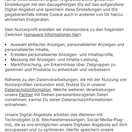
Anzeige
Stallpflicht stellt Biobetriebe vor Probleme
Anzeige
Seit Wochen dürfen auch Biobetriebe und
Hühnerhalter mit Freilandeiern ihre Tiere nicht im
Freien laufen lassen. Normalerweise sind sie dazu
verpflichtet und würden sie andernfalls strafbar
machen. Für sie ist das Risiko nochmals größer, würde
die Aufstallungspflicht nun aufgehoben werden.
Ursprünglich war eine Aufhebung nämlich für Ende
Januar vorausgesagt worden. Das Virus ist für den
Menschen zwar ungefährlich, aber für Tiere höchst
ansteckend und meist tödlich. Vor allem der
Niederrhein gilt in Bezug auf eine