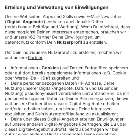
Anzeige
Im Kreis Wesel wird die Stallpflicht bis mindestens 15.
Februar verlängert. Auslöser ist die weiterhin
grassierende Geflügelpest bei uns, meldet der Kreis.
Die Ausbreitung durch Wildvögel und das
Ansteckungsrisiko für Geflügel und andere Vogelarten
sei weiterhin hoch. Neue Fälle sind erst kürzlich an der
Xantener Nordsee, in Wesel-Büderich und in der Nähe
von Rees aufgetreten. Aus diesem Grund wurde die
Stallpflicht auch in den Nachbarkreisen Kleve und
Borken bis zum 15. Februar verlängert. Bis dahin
werden jetzt noch einmal verstärkt Proben
genommen. Kurz vor Weihnachten mussten zudem in
einem Betrieb in Dingden-Berg alle 3200 Tiere wegen
zahlreicher Geflügelpest-Fälle getötet werden.