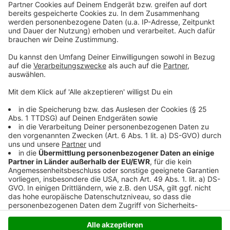
Seucheneinschleppung mit seinen großen
Wildvogelrastgebieten bspw. entlang des Rheins und
der direkten Nähe zu den stark betroffenen
Niederlanden als besonders gefährdet.
Hier findet ihr
die aktuelle Risikoanalyse des zuständigen Friedrich-
Löffler-Institutes.
Anzeige
Anzeige
Anzeige