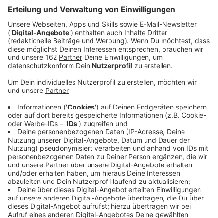
STAY2GROW. Ziel ist es, internationale
Studierende nach ihrem Abschluss in der Region
zu halten und so dem Fachkräftemangel
entgegenzuwirken.
Veröffentlicht:
Mittwoch, 29.10.2025 14:42
Anzeige
In Kamp-Lintfort geht heute das Projekt STAY2GROW
an den Start. Es soll helfen, internationale Studierende
nach ihrem Abschluss in der Region zu halten und so
dem Fachkräftemangel entgegenzuwirken. Gefördert
wird das Projekt vom Bundesministerium für
Wirtschaft und Energie. Viele Absolventen der
Hochschule Rhein-Waal verlassen bisher die wir4-
Städte Moers, Kamp-Lintfort, Neukirchen-Vluyn und
Rheinberg. STAY2GROW will das ändern, indem