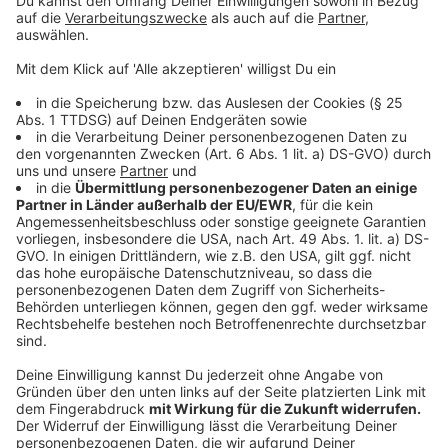
Raucher will auch während der Arbeit seine
Raucherpausen einlegen - im Gebäude
Anzeige
Ein passionierter Starkraucher wollte in den
Dienstgebäuden der Stadt Köln erwirken, dass er trotz
Rauchverbot auch weiter rauchen darf - am liebsten im
Gebäude in einem Raucherraum. Das
Verwaltungsgericht Köln aber lehnte ab - Rauchen
gehöre nicht zu den zulässigen
Arbeitsunterbrechungen.
Anzeige
Pflegekraft lästert ab und wird gefeuert