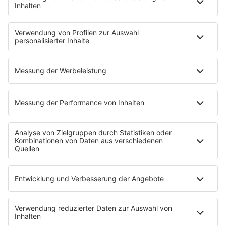
Schwangere klaut Produkte von McDonalds
Anzeige
Zum Schluss noch etwas Absurdes: In Darmstadt soll
eine Schwangere bei ihrem Arbeitgeber McDonalds
drei Produkte geklaut haben. Sie erklärte, das Essen
habe ihr zugestanden, der Arbeitgeber sah das
überraschenderweise anders. McDonalds kündigte der
Frau. Das Verwaltungsgericht Frankfurt ordnete den
Fall als Diebstahl geringwertiger Güter ein und
bewertete damit die Kündigung als ungerechtfertigt.
Eine Abmahnung sei ausreichend. Zudem sollten von
schwangeren Arbeitnehmerinnen alle Belastungen
ferngehalten werden, "die mit einer Kündigung
verbunden sind". Ein sehr interessanter Urteilsspruch.
Autor: Joachim Schultheis