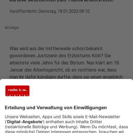
Veröffentlicht:
Dienstag, 18.01.2022 08:10
Anzeige
Was wird aus der mittlerweile schon bekannt
gewordenen Justiziarin des Erzbistums Köln? Sie
arbeitete viele Jahre für das Bistum. Nun klärt am 18.
Januar das Arbeitsgericht, ob es rechtens war, dass
man ihr dafür kündigen durfte, dass sie einen angeblich
hochwertigen Bürostuhl zu Beginn der
Coronapandemie, als eigentlich alle im Homeoffice
waren, mitgenommen hatte. Auf einen Vergleich habe
man sich noch nicht einigen können, das Erzbistum
besteht auf die Rechtsmäßigkeit dieser Kündigung.
Das ist aber längst nicht die einzige Geschichte aus
dem Arbeitsrecht. Wir haben ein paar für euch