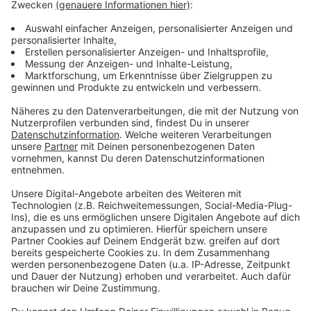
Mann verschläft andauernd - kein Erfolg vor
Gericht
Anzeige
Wegen einer "unüberwindlichen, morgendlichen Nicht-
Erweckbarkeit" ist ein Arbeitnehmer aus Sachsen
häufig von seinen jeweiligen Arbeitgebern entlassen
beziehungsweise gekündigt worden. Er kam dauernd zu
spät zur Arbeit, weil er eben nicht pünktlich erschienen
sei. Vor dem Sozialgericht Dresden kämpfte er um
seine Erwerbsminderungsrente und verlor. Das Gericht
schickte ihn in ein Schlaflabor. Dort stellte man fest:
der Mann sei permanent viel zu spät ins Bett
gegangen und deshalb nicht rechtzeitig aufgewacht.
Anzeige