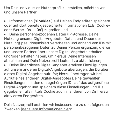
Anzeige
Für die Sprengung von Geldautomaten in Moers und
Kevelaer gab es jetzt mehrjährige Haftstrafen. Ein
28jähriger Krefelder muss laut RP vier Jahre und drei
Monate ins Gefängnis, sein Komplize drei Jahre und
drei Monate. Bei haben an mehreren Orten
Geldautomaten in die Luft gejagt. Nur in Moers hatten
sie es aber geschafft, mit der Explosion die Tresortür
zu entfernen. Die Scheine waren dann aber durch die
Hitze nicht mehr zu gebrauchen.
Anzeige