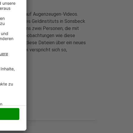
gungen jetzt auf Augenzeugen-Videos.
tomaten eines Geldinstituts in Sonsbeck
ße mindestens zwei Personen, die mit
lls Zeugen Beobachtungen wie diese
, können sie diese Dateien über ein neues
 Die Polizei verspricht sich so,