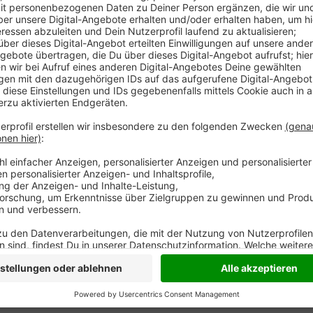
Unsere Kreispolizei setzt bei Geldautomaten-Spren
Zuletzt hatten Unbekannte Anfang Juni einen Geldau
gesprengt. Anwohner beobachteten an der Hochstra
einem dunklen PKW Richtung Geldern flüchteten. Fa
mithilfe eines Videos oder Fotos festgehalten haben
Hinweisportal des Landeskriminalamts NRW hochladen.
gezieltere Hinweise zu Tätern zu bekommen.
https://nrw.hinweisportal.de
Anzeige