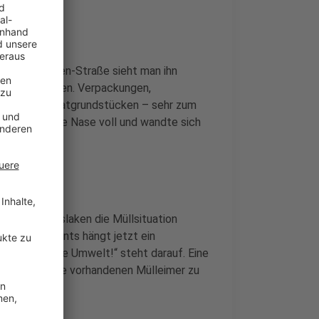
-Heinz-Klingen-Straße sieht man ihn
t-Food-Kunden. Verpackungen,
der auf Privatgrundstücken – sehr zum
hnt, hatte die Nase voll und wandte sich
e Stadt Dinslaken die Müllsituation
 des Restaurants hängt jetzt ein
üllfrei für die Umwelt!“ steht darauf. Eine
hren Müll in die vorhandenen Mülleimer zu