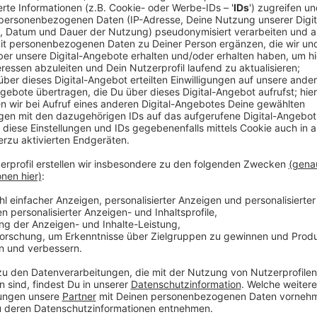
Anzeige
Auf den Grünstreifen und Gehwegen rund um die Karl
immer wieder: achtlos weggeworfenen Müll von Fas
Pommestüten und leere Becher landen im Gebüsch o
Ärger der Anwohner. Stefan Koch, der in der Nähe wo
an die Stadt.
Anzeige
Jetzt tut sich was. Gemeinsam mit McDonald’s will di
verbessern. Ein großer Schritt: Direkt an der Zufahrt
Spannbanner. „Frisch und lecker für dich, sauber und m
klare Botschaft, die die Kunden daran erinnern soll, i
werfen.
Anzeige