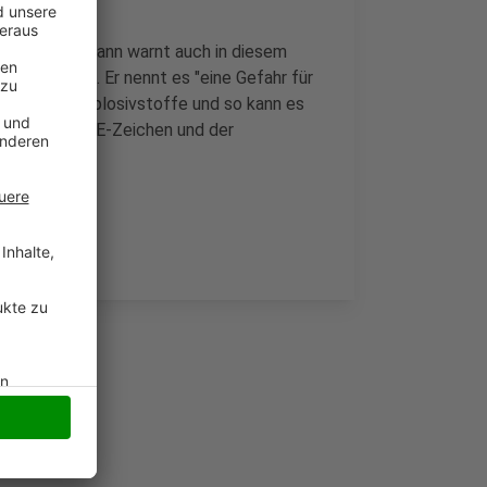
l-Josef Laumann warnt auch in diesem
ulassung hat. Er nennt es "eine Gefahr für
er zu viel Explosivstoffe und so kann es
kel mit dem CE-Zeichen und der