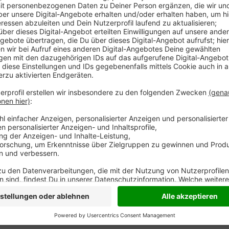
Der nordrhein-westfälische Gesundheitsminister Kar
Jahr davor Silvesterfeuerwerk zu kaufen, das keine Z
Leib und Seele". Oft enthalten diese Feuerwerkskörp
zu schweren Unfällen kommen. Er empfiehlt nur Arti
vierstelligen Kennnummer der Prüfstelle zu kaufen.
Anzeige