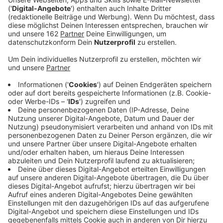
Anzeige
Am Niederrhein geht die Grippesaison los. Das
Gesundheitsministerium in NRW empfiehlt vor allem
Beschäftigten in Praxen, Kliniken und
Pflegeeinrichtungen, sich jetzt impfen zu lassen. Sie
haben ein höheres Risiko, sich mit der Grippe
anzustecken – und betreuen gleichzeitig die
Menschen, die besonders gefährdet sind. Auch für alle
über 60 und Menschen mit Vorerkrankungen ist die
Impfung wichtig. Sie senkt das Risiko für schwere
Krankheitsverläufe deutlich. Der Schutz baut sich nach
rund zwei Wochen auf. Hausärzte und manche
Apotheken bieten die Impfung an. Wer sich jetzt
schützt, ist rechtzeitig gewappnet, wenn die
Grippewelle ihren Höhepunkt erreicht.