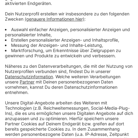
Anzeige
Anfang des Jahres gab es im Kreis Wesel einmal eine
Woche mit 80 neuen Grippefällen. Landesweit meldet
das Gesundheitsministerium zuletzt rund 5.000
Grippefälle innerhalb von sieben Tagen. Das liegt im
normalen Bereich, zeigt aber: Das Virus ist unterwegs.
NRW-Gesundheitsminister Karl-Josef Laumann sagt,
die Impfung helfe nicht nur, sich selbst zu schützen,
sondern auch Patientinnen und Patienten – und halte
das Gesundheitssystem funktionsfähig. Das Motto in
diesem Jahr:
Grippeschutz ist Teamarbeit – Gesund
bleiben, um zu helfen.
Anzeige