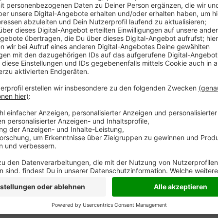
In Duisburg gibt es nach einer Verpuffung am Morge
hatten Anwohner ein Explosionsgeräusch gemeldet. 2
Ort. Der Bereich um die Mülheimer Straße und Grabe
sagte die Polizei. Im Dachgeschoss eines Mehrfamil
Personen mussten betreut werden. Das Feuer ist mitt
zur Brandursache. Bei der Person, die sich mit einem
besteht aktuell KEINE Lebensgefahr mehr.
Anzeige