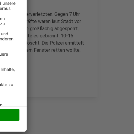
n einen Schwerverletzten. Gegen 7 Uhr
00 Einsatzkräfte waren laut Stadt vor
nstraße wurde großflächig abgesperrt,
ienhauses hatte es gebrannt. 10-15
lerweile gelöscht. Die Polizei ermittelt
 Sprung aus dem Fenster retten wollte,