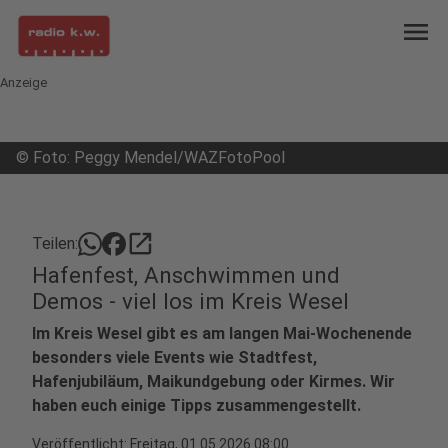
menu
Anzeige
©
Foto: Peggy Mendel/WAZFotoPool
open_in_new
Teilen:
Hafenfest, Anschwimmen und
Demos - viel los im Kreis Wesel
Im Kreis Wesel gibt es am langen Mai-Wochenende
besonders viele Events wie Stadtfest,
Hafenjubiläum, Maikundgebung oder Kirmes. Wir
haben euch einige Tipps zusammengestellt.
Veröffentlicht:
Freitag, 01.05.2026 08:00