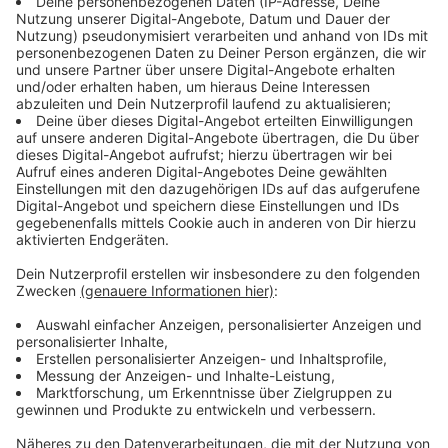
Anzeige
73. ADAC-Motocross-Rennen am Eyller Berg
Anzeige
In Kamp-Lintfort wird es wild: Da startet am Samstag
(2. Mai) das ADAC-Motocross-Rennen am Eyller Berg -
die wohl größte Motorsportveranstaltung am
Niederrhein. Ab 13 Uhr geht es auf den rund 1700
Meter langen Rundkurs. Schon vorher darf hier trainiert
werden. Gegen 18 Uhr ist die Siegerehrung geplant.
Neben der Strecke sind wieder Festzelt und Stände
aufgebaut. Tausende Zuschauer werden erwartet. Sie
können sich auf wilde Drifts und spektakuläre Sprünge
freuen.
Alles Weitere findet ihr hier.