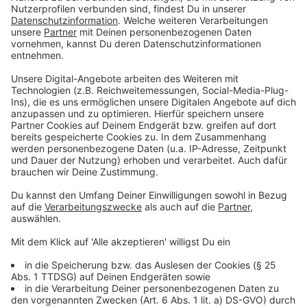
Anzeige
Maikundgebungen in Moers und Dinslaken
Anzeige
Der DGB ruft am Freitag (1. Mai) in vielen Städten
wieder zu Maikundgebungen auf. Damit will er für
sichere Jobs und soziale Gerechtigkeit demonstrieren.
Bei uns sind Demos in Moers und Dinslaken geplant. Im
Anschluss gibt es Familienfeste. In Moers-Meerbeck
werden dafür rund 20 Stände auf dem Saarplatz
aufgebaut. Kinder können etwa Rettungswagen
erkunden oder das Tempo ihrer Torschüsse messen
lassen. Dinslaken ist mit der Zechenwerkstatt
Lohberg dabei.
Hier gibt es mehr Infos
.
Anzeige