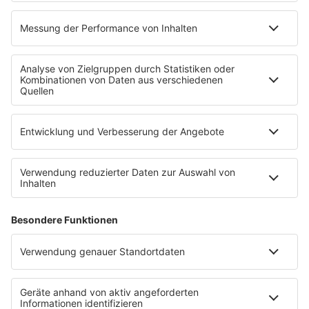
Anzeige
Gemeinsames Kippensammeln in Dinslaken
Anzeige
In Dinslaken sind im letzten Jahr fast 40tausend
Zigarettenstummel aus der Natur gefischt worden.
Der Verein "ach so" hatte sich mit vielen Helfern darum
gekümmert. Und er macht weiter: Ab Samstag (2. Mai)
ruft er über eine Woche lang wieder täglich zum
gemeinsamen Kippensammeln auf. Treffpunkt ist
immer an verschiedenen zentralen Orten in Dinslaken
wie etwa Marktplätze oder Parks. "Ach so" beteiligt
sich damit an der bundesweiten Aktion "R(h)einkippen"
der Organisation "RhineCleanup".
Hier geht es zum
Überblick.