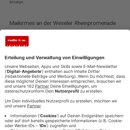
Anzeige
Maikirmes an der Weseler Rheinpromenade
Anzeige
In Wesel läuft noch bis Sonntag die Maikirmes.
Gestern (30.4.) war schon Eröffnung mit Happy Hour
an der Rheinpromenade. Insgesamt sind über 30
Schaustellerbetriebe dabei, darunter auch mehrere
große Fahrgeschäfte wie der Autoscooter. Hinzu
kommen viele Los-, Spiel- und Imbissbuden. Bis zum
vergangenen Jahr hatte die Maikirmes noch ein
Zwischenquartier an der Rundsporthalle in
Fusternberg. Das lag daran, dass die traditionelle
Festwiese wegen Bauarbeiten gesperrt war. Jetzt ist
wieder alles wie früher. Die Weseler Maikirmes hat
täglich bis 22 Uhr auf.
Mehr dazu hier.