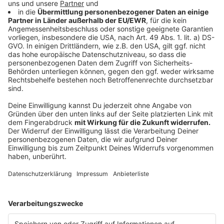
Saisonstart für Dingdener Freibad und
Xantener Südsee
Anzeige
Das Naturbad an der
Xantener Südsee
startet in die
Badesaison. Ab Freitag (1. Mai) ist es täglich von 12
bis 19 Uhr geöffnet. Das Wasser hat aktuell sechzehn
Grad. Zum Start erwarten die Meteorologen aber
sonniges Wetter mit bis zu 24 Grad. Der Eintritt kostet
acht Euro für Erwachsene und vier Euro für Kinder.
Hunde sind willkommen – allerdings gilt im gesamten
Naturbad Leinenpflicht. Im
Freibad Dingden
findet am
1. Mai außerdem das traditionelle Anschwimmen zum
Saisonstart statt. Hier ist das Wasser auf 27 Grad
beheizt.