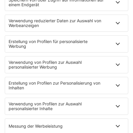
Anzeige
Mittelalterspektakel auf Schloss Lauersfort
Anzeige
Am Schloss Lauersfort in Moers startet am Freitag
das Mittelalter-Spektakel. Handwerker, Gaukler und
Artisten zeigen in historischem Kostüm ihr Können.
Insgesamt sind über 40 Stände aufgebaut. Hier wird
wie vor 500 Jahren gearbeitet, gefeilscht und
gegessen. Besucher bekommen dabei Einblick in alte
Handwerkskunst. Außerdem treten vier Ritter in
Turnieren gegeneinander an. Das Mittelalterfest auf
Schloss Lauersfort findet am 1. und 2. Mai von 11 bis
21 Uhr statt. Am 3. Mai ist es von 11 bis 19 Uhr
geöffnet.
Mehr dazu hier.