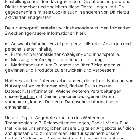
geht es
zu allen offiziellen Dokumenten im
Ratsinformationssystem Hamminkeln.
Anzeige
Stadtrat Hamminkeln bestätigt Wahl von
Peter Palberg
Anzeige
In der Stadtratssitzung am Donnerstagabend hat der
Rat mit 24 zu 20 Stimmen beschlossen, an der Wahl
von Peter Palberg festzuhalten. Gleichzeitig hat der
Rat Bürgermeister Robert Graaf ermächtigt, notfalls
vor dem Verwaltungsgericht Düsseldorf zu klagen.
Das würde dann greifen, wenn Landrat Brohl den
Ratsbeschluss trotzdem aufhebt. Ob und wann der
Landrat diesen Schritt geht, ist noch offen. Die Stadt