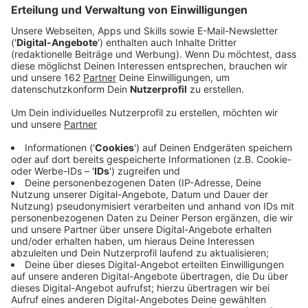
Anzeige
Peter Palberg sollte eigentlich längst im Amt sein. Der
Stadtrat Hamminkeln hatte ihn im Februar 2026
einstimmig zum Ersten Beigeordneten gewählt. Der
Erste Beigeordnete ist der offizielle Stellvertreter des
Bürgermeisters. Doch Palberg hat seine
Ernennungsurkunde bis heute nicht erhalten. Das geht
aus der offiziellen Sitzungsvorlage der Stadt
Hamminkeln hervor. Der Grund: Landrat Ingo Brohl hat
die Wahl als Kommunalaufsicht beanstandet. Seine
Begründung ist, dass Palberg nicht genug
Führungserfahrung mitbringe. Die Stadt Hamminkeln
sieht das anders. Auch der Städte- und Gemeindebund
NRW teilt diese Einschätzung – das geht aus einem
Schreiben des Verbandes vom März 2026 hervor.
Hier