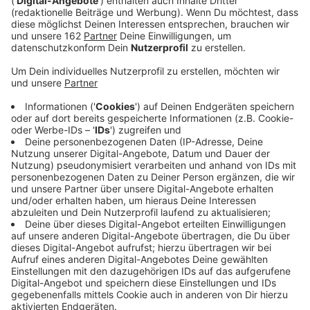
Der Song entstand in Zusammenarbeit mit dem
englischen Musiker, Songwriter und Produzenten Kid
Harpoon (Shawn Mendes, Lykke Li, Years & Years und
mehr). Das Video zu „Golden“ ist an der Amalfi-Küste
von Ben und Gabe Turner inszeniert und fertiggestellt
worden. Beim Blick auf das Video bekommt man schon
wieder Lust auf Sommer, Sonne und vor allem bessere
Zeiten. Aber seht lieber selbst.
Anzeige
Wir benötigen Ihre
Zustimmung, um den YouTube
Video-Service zu laden!