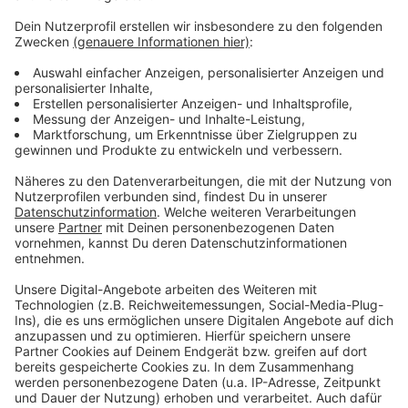
Wir verwenden einen Service eines
Drittanbieters, um Videoinhalte
einzubetten. Dieser Service kann
Daten zu Ihren Aktivitäten
sammeln. Bitte lesen Sie die
Details durch und stimmen Sie der
Nutzung des Service zu, um dieses
Video anzusehen.
Mehr Informationen
Harry Styles - Golden (Official Video)
Akzeptieren
Anzeige
powered by
Usercentrics Consent
Management Platform
Anzeige