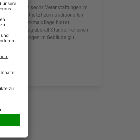
hren. Nachdem sechs Veranstaltungen im
gemeinschaft jetzt zum traditionellen
Verein für Denkmalpflege bietet
m Wahlsonntag überall Stände. Für einen
in. Bei Führungen im Gebäude gilt