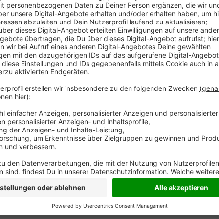
In Sonsbeck wird am Sonntag (26.09.) groß aufgefa
Ort wegen Corona ausfallen mussten, lädt die Werbe
Herbstmarkt mit verkaufsoffenem Sonntag ein. Der 
außerdem mehrere Führungen an. Ab 11 Uhr gibt es a
Besuch muss man geimpft, genesen oder getestet se
Maskenpflicht.
Anzeige