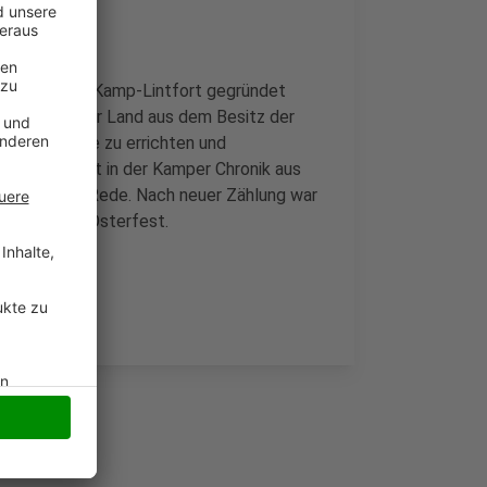
ster Kamp in Kamp-Lintfort gegründet
rmönche hier Land aus dem Besitz der
 Ort" Gebäude zu errichten und
ue Datum ist in der Kamper Chronik aus
uar 1122 die Rede. Nach neuer Zählung war
st mit dem Osterfest.