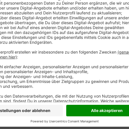
Anzeige
Auf den Tag genau heute vor 900 Jahren ist das Klo
worden. Laut Gründungurkunde bekamen Zisterziense
Kölner Kirche, um - so wörtlich - "an einem einsamen
Schweinemast in den Wäldern zu betreiben. Das gena
dem 15. Jahrhundert vermerkt. Dort ist vom 31. Jan
es aber 1123; damals begann das neue Jahr immer er
Anzeige