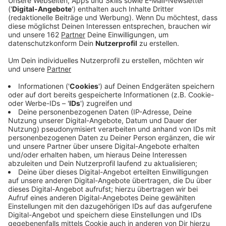
Anzeige
Nachdem der Kamp-Lintforter Tierpark Kalisto eine
Preiserhöhung angekündigt hat, fordert die CDU eine
Finanzspritze von der Stadt. Die Fraktion strebt laut
NRZ einen Zuschuss von 50tausend Euro pro Jahr an,
für den Alltagsbetrieb und die Löhne der Angestellten.
Darüber soll der Rat im Mai abstimmen. Seit 2020
lockt der Tierpark Besucher an - unter anderem mit
Alpakas, Erdmännchen, Hühner, Esel und Ponys. Wegen
der hohen Betriebskosten werden die Preise ab Mai
um 2 Euro erhöht, ohne drohe die Schließung zum
Jahresende.
Anzeige