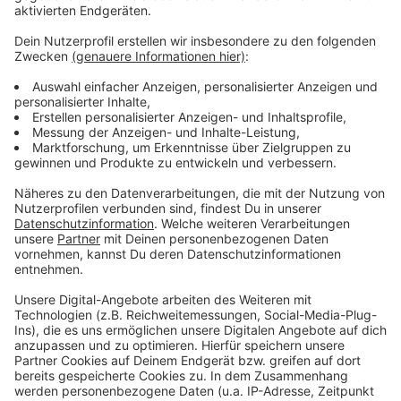
Ein Ticket kostet dann 6,50 Euro
Anzeige
Besucher im Kalisto in Kamp-Lintfort müssen bald
deutlich tiefer in die Tasche greifen. Im Kalisto
steigen die Preise im Mai um 2 Euro - auf 6,50
Euro. Die Preise für Jahreskartenbesitzer bleibt
gleich. Der Preis für die Jahreskarte bleibt stabil
Träger der Ehrenamtskarte NRW bekommen auch
weiterhin kostenfreien Eintritt. Kindergärten und
Schulen erhalten bei einer Vorreservierung bis zu den
Sommerferien den Eintritt von 4,50 €.
Anzeige