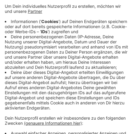
Anzeige
Dort beraten 55 Ärzte und weitere Medizin-
ExpertInnen alle, die Fragen zum Coronavirus haben. Zu
den häufigsten Fragen gehören die Ansteckungswege,
die Symptome und was man nach einer Ansteckung
tun sollte.
Die kostenlose Hotline der AOK ist unter der Nummer
0800 1 265 265 erreichbar.
Anzeige