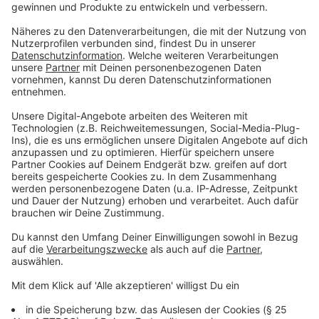
Anzeige
Was sind Tipps, um entspannter durch die
Weihnachtstage zu kommen?
Anzeige
Leon Windscheid empfiehlt, an Weihnachten eine
flexiblere und zufriedenstellende Haltung anzunehmen,
um den Feiertagsstress zu reduzieren. Dies hilft,
unrealistische Erwartungen zu vermeiden und die
Feiertage trotz kleiner Unvollkommenheiten zu
genießen. Wer in eine Art Weihnachtsblues gerät, dem
sei laut Windscheid gesagt: Flexibilität und
Anpassungsfähigkeit unserer Erinnerungen nutzen, um
potenziellen Weihnachtsblues zu verhindern. Indem
man Ereignisse positiv reinterpretiert, kann man sie als
bereichernde Bestandteile der eigenen Geschichte