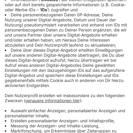
stattfindet.
Anzeige
Ich schäme mich, weil ich finanziell nicht in
der Lage bin, wichtigen Menschen schön zu
beschenken. Was tun?
Anzeige
Wenn das Budget knapp ist, ist Authentizität der
Schlüssel. Anstatt sich zu schämen, weil man keine
teuren Geschenke machen kann, sollte man ehrlich
sein. Es gibt laut Nicole Staudinger viele Wege, Liebe
auszudrücken, und teure Geschenke stehen dabei
nicht an erster Stelle.