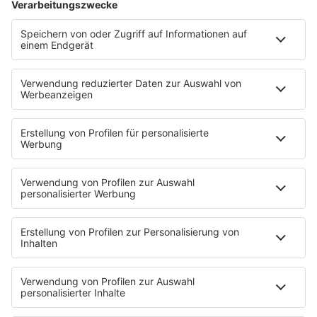
©
picture alliance/dpa | Patrick Pleul
An den Feiertagen rund um das Weihnachtsfest
kommen viele Familien zusammen, um die besinnliche
Zeit gemeinsam zu genießen.
Anzeige
Es kommt zu Streit an den Festtagen. Was
kann ich machen?
Anzeige
Leon Windscheid rät dazu, negative Gefühle als
natürliche Reaktion auf ungerechte Behandlung zu
akzeptieren und sie konstruktiv zu nutzen. Zudem