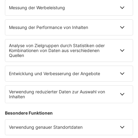
ermutigt er dazu, sich von toxischen
Familienmitgliedern zu distanzieren, um das eigene
Wohlbefinden zu schützen.
Anzeige
Ist es in Ordnung, Weihnachts- oder
Feiertagstreffen abzusagen, weil ich weiß,
dass ich es nicht schaffe?
Anzeige
Leon Windscheid ermutigt dazu, Weihnachten kritisch
zu betrachten und gegebenenfalls abzusagen, wenn
es mehr Stress als Freude bereitet. Er empfiehlt,
alternative Wege zu finden, um qualitativ hochwertige
Zeit mit der Familie zu verbringen, ohne den Druck des