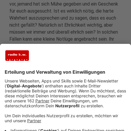
vor, jemand hat sich Mühe gegeben und ein Geschenk
für euch ausgesucht. Ist es wirklich nötig, die harte
Wahrheit auszusprechen und zu sagen, dass es euch
nicht gefällt? Natürlich ist Ehrlichkeit wichtig, aber
müssen wir immer und überall ehrlich sein? In solchen
Fällen kann eine kleine Notlüge angebracht sein. Ihr
könnt später, vielleicht im Januar, immer noch höflich
nachfragen, ob der Kassenbon noch vorhanden ist,
falls das Geschenk doch nicht ganz passt. Diese
Herangehensweise bewahrt den Frieden und die
Freude der Feiertage, ohne dass jemand verletzt wird.
Anzeige
©
picture alliance/dpa | Swen Pförtner
In Deutschland ist der Heilige Abend für die Christen zu
dem Tag geworden, an dem nach Einbruch der
Dunkelheit die Bescherung mit Geschenken