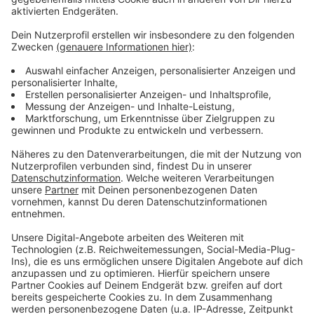
Mann, der später mit den Hunden weglief. Die Polizei
ermittelt gegen den noch unbekannten Hundehalter
und sucht deswegen Hinweise.
Anzeige
Beschreibung der Hunde
Anzeige
Beide Hunde waren größere Hunde
Einer von ihnen war schwarz, der andere hell
Bei dem hellen Hund könnte es sich um einen
Labrador oder Golden Retriever gehandelt haben
Anzeige