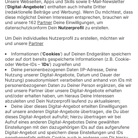
Anzeige
In Hünxe sucht die Polizei den Besitzer von zwei
Hunden. Sie waren am Donnerstagvormittag im
Waldgebiet Testerberge (Kaninchenberge) unterwegs.
Dort ritt auch eine 23-jährige Voerderin mit einem
Pferd aus. Auf dem Kirchweg in Höhe des Waldweges
hätten sie die zwei freilaufenden Hunde verfolgt und
das Pferd ins Bein gebissen, berichtet die Polizei. Das
Pferd flüchtete demnach und wurde von den Hunden
verfolgt. Laut Polizei konnte die Voerderin die Hunde
erst nach einiger Zeit durch laute Schreie verjagen.
Das Pferd war auf seiner Flucht außerdem
ausgerutscht. Es erlitt Verletzungen am Bein und
musste vom Tierarzt behandelt werden. Die 23-
Jährige blieb unverletzt. Sie berichtet von einem