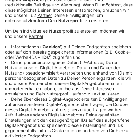
Anzeige
In der Xantener Südsee haben die Hunde am Sonntag
das Sagen. Das Naturbad lädt zum besonderen Special
auf die riesigen Strand- und Freiflächen ein. Es gibt
zum Beispiel zwei Parcours für die Vierbeiner,
außerdem Verkaufs-, Aktions- und Beratungsstände
für die Hundehalter. Und natürlich geht es auch ins
oder aufs Wasser, gemeinsam zum Beispiel bei einem
Paddelworkshop.
Anzeige
Eintritt kostet ein Euro pro Pfote
Anzeige