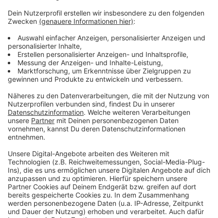
Der Eintritt in die Xantener Südsee ist am 20.10.2024
für Erwachsene und Kinder frei. Für jeden Hund beträgt
er einen Euro pro Pfote. Die Leinenpflicht innerhalb
des Naturbades wird am Aktionstag ausnahmsweise
aufgehoben. Nur im Bereich der Ausstellerstände
müssen Hunde angeleint sein. Das erste
Hundeschwimmen in der Xantener Südsee läuft von 11
bis 17 Uhr.
Hier gibt es weitere Infos.
Anzeige
Anzeige