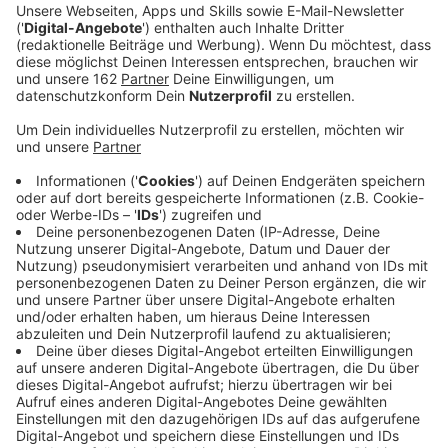
Anzeige
In Dinslaken kommen wir den Stars ab heute wieder
ganz nah. Das Fantastival startet im Burgtheater mit
Rock-Legende Melissa Etheridge. Bis 19. Juli stehen
weitere sieben Konzert-, Kabarett- und Musical-
Abende an. Rund die Hälfte sind schon ausverkauft.
Einer der Highlights ist Gregor Meyle, präsentiert von
Radio K.W. Außerdem werden etwa BAP, Joris und Berq
in Dinslaken erwartet. Schon im vergangenen Jahr war
das Fantastival ein Riesenerfolg mit rund 16.800
verkauften Tickets.
Hier geht es zum aktuellen
Programm.
Anzeige