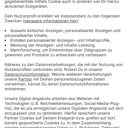
Besondere Atmosphäre durch Nähe zu
Künstlern
Anzeige
Das von der Freilicht AG ehrenamtlich organisierte
Fantastival gibt es schon seit 1999. Die besondere
Atmosphäre des Dinslakener Burgtheaters hat sich
offenbar auch unter den internationalen Künstlern
rumgesprochen. Unvergessen sind etwa die Auftritte
von Tom Jones, Amy Macdonald, Mando Diao, Alvaro
Soler oder Anastacia. Besucher genießen dabei, dass
zwischen ihnen und den Stars maximal 20 Meter
liegen. Bei Alvaro Soler etwa kam es deshalb schon zu
Spontan-Unterhaltungen mit der letzten Reihe.
Anzeige