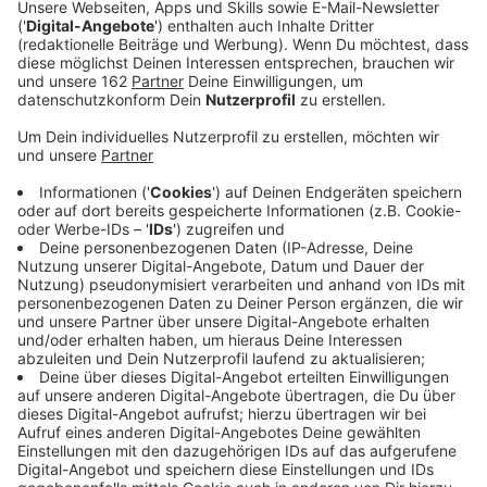
Anzeige
Im Kreis Wesel müssen wir im Schnitt fast acht
Wochen auf einen Handwerkstermin warten. Und das
ist im Vergleich noch wenig. In unserem Nachbarkreis
Kleve sind es etwa drei Wochen mehr. Das liegt laut
der Herbstumfrage der Handwerkskammer unter
anderem an der guten Auftragslage. Bei uns im Kreis
sind die Betriebe zu fast 80 Prozent ausgelastet.
Mehr als jeder dritte spricht von gestiegenen
Aufträgen. Nur rund 18 Prozent erwarten künftig
weniger Aufträge.
Anzeige