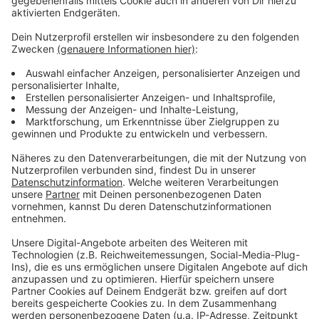
Noch immer sind viele Stellen im Handwerk
unbesetzt
Anzeige
Zu diesem positiven Trend gesellen sich aber auch
Probleme, die der Kunde zu spüren bekommt. Das ist
einmal nach wie vor der Fachkräftemangel. Im Kreis
Wesel haben rund 40 Prozent der Handwerksbetriebe
noch offene Stellen. Das ist im Vergleich zum
vergangenen Herbst nochmal ein leichter Anstieg.
Hinzu kommt das pandemiebedingte, brandaktuelle
Problem der gestörten Lieferketten. Die führen
gerade zu einem Mangel an Material und teilweise
explodierenden Preisen.
Anzeige