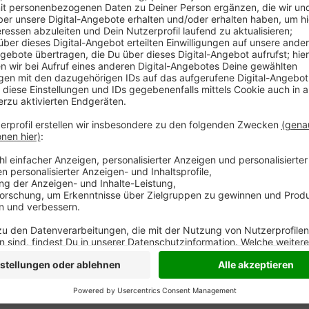
Im Kreis Wesel setzen Autofahrer anscheinend eher a
Luxuskarren. Im Schnitt haben die Autos hier rund 12
bundesweiten Ranking von Check24 nur für Platz 290
Duisburger liegen mit der PS-Stärke ihrer Autos nur 
unser Nachbarkreis Kleve. Spitzenreiter in Deutschl
Privatautos im Schnitt über 140 PS.
Anzeige