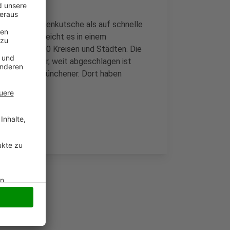
uf die Familienkutsche als auf schnelle
0 PS. Damit reicht es in einem
 von über 400 Kreisen und Städten. Die
knapp dahinter, weit abgeschlagen ist
and sind die Münchener. Dort haben