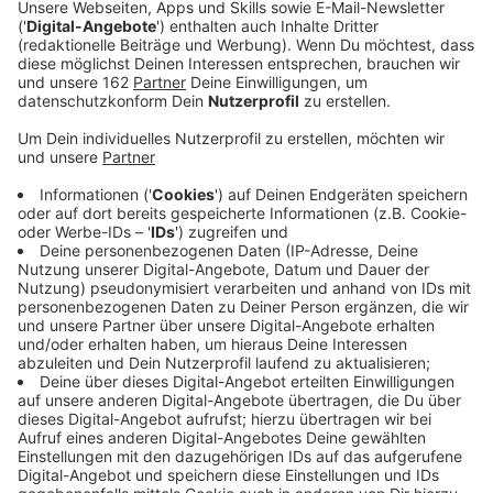
Anzeige
Durch Corona boomt die Briefwahl im Kreis Wesel.
Schon jetzt wurden in Moers, Dinslaken und Wesel
mehr Unterlagen beantragt als bei der
letzten Kommunalwahl. Dabei sind noch über zwei
Wochen Zeit. In Moers gab es bisher 10tausend
Anträge - das sind 1500 mehr, in Dinslaken über 8300
und damit sogar fast 2000 mehr. Wesel erwartet
außerdem einen Briefwähleranteil von 35 Prozent
statt der gewohnten 25 Prozent. Hier bevorzugen
bisher 7000 Menschen die Briefwahl.
Anzeige