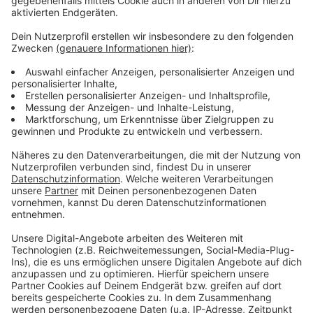
Mancher Weg zum Wahllokal ist diesmal
länger
Anzeige
Grund für den Boom dürfte Corona sein. Vermutlich
wollen viele jegliche Ansteckungsgefahr in
Pandemiezeiten meiden. Außerdem wurden wegen der
Hygienregeln gewohnte Wahllokale - etwa in
Seniorenheimen - gestrichen. Wer zur Urne will, muss
also oft längere Wege in Kauf nehmen. Überraschend
kommt der Anstieg der Briefwahlanträge für die
Kommunen nicht. Sie waren vorbereitet und hatten
beim Kommunalen Rechenzentrum in Kamp-Lintfort
schon mehr Unterlagen bestellt als sonst.
Anzeige