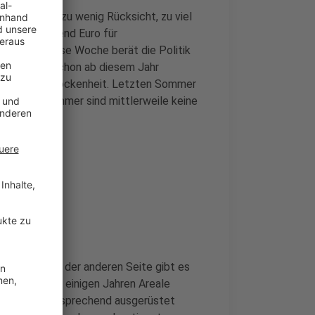
tadt beklagt zu wenig Rücksicht, zu viel
igen 30tausend Euro für
rt. Noch diese Woche berät die Politik
ark-Grillen schon ab diesem Jahr
wachsenden Trockenheit. Letzten Sommer
die Hitzesommer sind mittlerweile keine
 gehen
zeitspaß auf der anderen Seite gibt es
die Stadt vor einigen Jahren Areale
d die auch entsprechend ausgerüstet