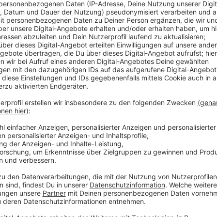
In Moers droht ein Grill-Verbot im Freizeitpark. Die S
Müll und immer wieder Beschwerden. Auch die bisher
Sicherheitspersonal hätten daran nicht genug geände
über Konsequenzen. Im drastischsten Fall wird das P
gestrichen. Argumentiert wird dabei auch mit der 
herrschte schon Grillverbot wegen Brandgefahr. Und 
Ausnahmen mehr.
Anzeige
Mehr Kontrollen würden ordentlich ins Geld
Anzeige
Den Streit um Lärm und Müll auf der einen sowie Frei
schon länger. Um einen Kompromiss zu finden, hatte 
ausgewiesenen, in denen das Grillen erlaubt wird un