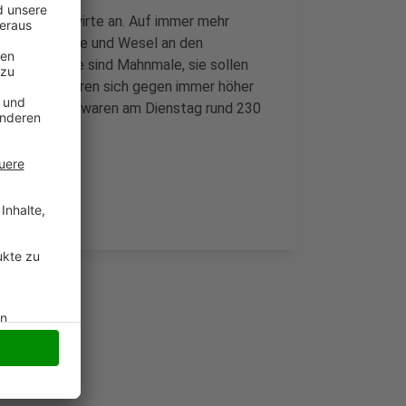
st der Landwirte an. Auf immer mehr
 etwa in Hünxe und Wesel an den
. Die Kreuze sind Mahnmale, sie sollen
Die Bauern wehren sich gegen immer höher
 Kreis Wesel waren am Dienstag rund 230