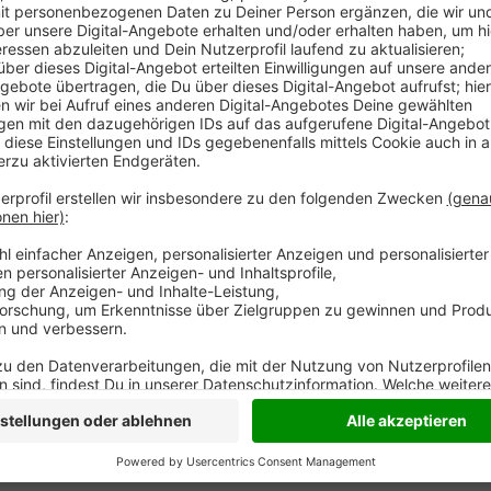
Auch nach dem großen Trecker-Korso hält der Prote
Feldern im Kreis Wesel stehen große grüne Kreuze -
Autobahnauffahrten oder in Schermbeck am Voshövel
die Umweltpolitik der Bundesregierung kritisieren. 
werdende Auflagen. Bei einem Protestzug durch den
Trecker mitgefahren.
Anzeige