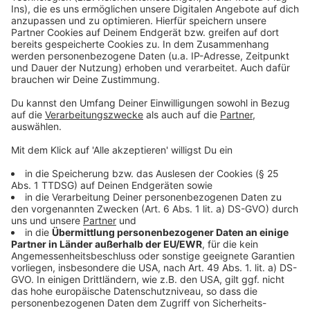
Polizisten beraten das ganze Jahr über auch
vor Ort
Anzeige
Die technischen Berater der Polizei für einen besseren
Einbruchsschutz sind das ganze Jahr aktiv. Auf Wunsch
machen sie kostenlose "Hausbesuche" und beraten
produktneutral, welche Sicherungsmöglichkeiten es
gibt. Zum Beispiel sorgen stabile
Pilzkopfverriegelungen für gut verriegelte Fenster,
gleiches gilt für geprüfte Aufbruchsperren an der
Innenseite der Rahmen und vor den Kellerfenstern sind
zusätzliche Gitter ein guter Schutz.
Anzeige