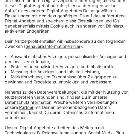
Aufklärungsquote entwickelt sich dieses Jahr
besonders gut
Anzeige
Außerdem wird am Sonntag eine Hotline geschaltet,
an der sich jeder Tipps abholen kann (10-15 Uhr, Tel:
0281/107-4420, 0281/107-4425)
. Schon in den
vergangenen Jahren hat sich der Schutz vor
Einbrechern so verbessert, dass die Täter oft
erfolglos waren. Auch die Aufklärungsquote konnte in
diesem Jahr enorm verbessert werden. In einigen
Monaten konnte sogar jeder dritte Wohnungseinbruch
aufgeklärt werden. Der Jahres-Schnitt liegt bisher bei
rund 20 Prozent.
Anzeige