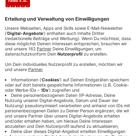
Anzeige
Die Zahl der Wohnungseinbrüche im Kreis Wesel geht
weiter deutlich zurück. Bis September gab es laut
vorläufiger Polizeistatistik rund 360 Fälle, über hundert
weniger als vor einem Jahr. Damit der Trend anhält,
beteiligt sich unsere Kreispolizei wieder an der Riegel-
vor-Kampagne. Heute gibt es Infostände zum
Einbruchsschutz in Moers (Marktplatz 9-13 Uhr) und
Alpen (Wochenmarkt 14-18 Uhr). Am Sonntag werden
Beratungen im Weseler Polizeigebäude angeboten
(10-15 Uhr nach Anmeldung
0281/107-4420)
.
Anzeige