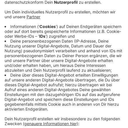
Veröffentlicht:
Montag, 02.12.2019 06:28
Anzeige
Zwei Kinder und zwei Erwachsene sind in Bottrop beim
Grillen von Stockbrot leicht verletzt worden. Zu dem
Unfall kam es am Wochenende auf einem
Weihnachtsmarkt an einer Feuerstelle. Die Ermittler
gehen davon aus, dass aus Versehen die falsche
Bodenplatte verwendet wurde. Statt aus Granit war
sie offenbar aus Schiefer. Die Platte sei dann durch
die Wärme geplatzt. Die 5 und 8 Jahre alten Kinder und
zwei Erwachsene wurden von den wegplatzenden
Gesteinsstücken getroffen.
Anzeige