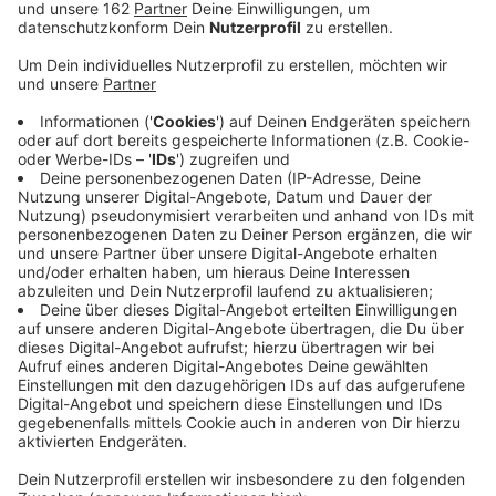
Veröffentlicht:
Freitag, 18.11.2022 07:57
Anzeige
In Dorsten wollte in der Nacht ein Esel auf
Wanderschaft gehen. Seelenruhig trabte er um halb
fünf den Bruchweg in Holsterhausen entlang.
Autofahrer alarmierten die Polizei, die gleich mit
mehreren Streifenwagen ausrückte. Der Esel
wanderte nämlich auf die A31 zu und das hätte übel
ausgehen können. Der Ausflug nahm also ein abruptes
Ende: Die Polizei kesselte den Esel mit ihren Autos ein.
Er wurde wohlbehalten eingefangen. Das Veterinäramt
konnte inzwischen den Besitzer ausfindig machen. Der
holt ihn morgen ab - bis dahin bekommt er Asyl in einer
Pferdebox.