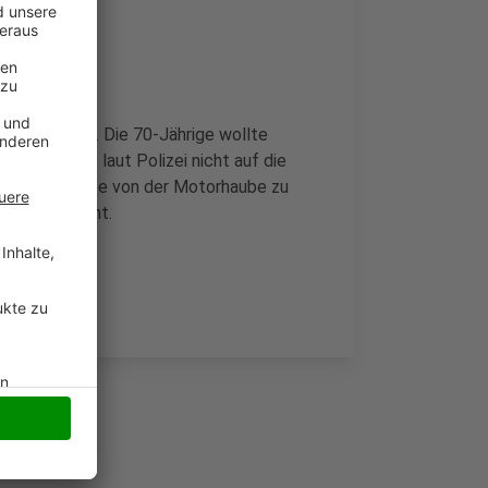
asst worden. Die 70-Jährige wollte
achtete sie laut Polizei nicht auf die
elnerin stürzte von der Motorhaube zu
eht aber nicht.