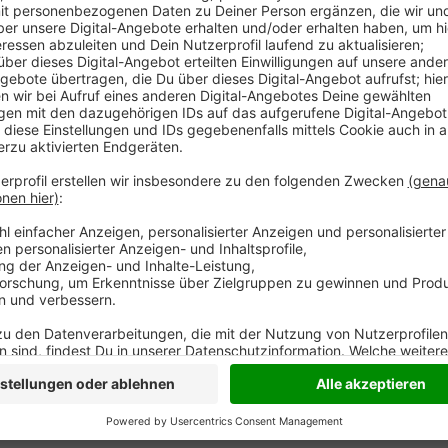
Anzeige
In Hamminkeln ist eine Pedelecfahrerin vom Auto erf
gestern die Weststraße am Kreisel überqueren. Dabei 
Vorfahrt eines 59-jährigen Autofahrers. Die Hammink
Boden und verletzte sich schwer. Lebensgefahr best
Anzeige