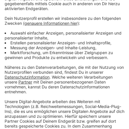
Beratungen für Fernwärmeanschluss laufen
noch
Anzeige
Im zweiten Bauabschnitt erfolgen die Bauarbeiten im
Bereich Oststraße 9 bis 37. Der dritte Abschnitt
erstreckt sich von Oststraße 77 bis Friedrichstraße.
Die Maßnahmen werden in engen Kontakt mit dem
Tiefbauamt sowie dem Ordnungsamt abgestimmt.
Wer noch Interesse an einem Fernwärmeanschluss im
Bereich der Oststraße hat, sollte sich zeitnah bei der
Stadt melden. Anfragen können per Telefon (02842
930-21) oder per Email (ulrike.wilda@swkl.de) gestellt
werden.
Anzeige