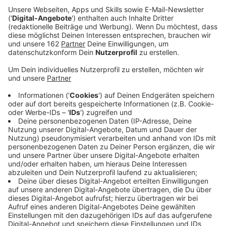
erneuert.
Veröffentlicht:
Montag, 02.09.2024 08:15
Anzeige
In Kamp-Lintfort startet heute eine neue
Großbaustelle auf der Oststraße. Bis Ende des Jahres
wird hier das Fernwärmenetz erweitert. Außerdem
werden Trinkwasser-Leitungen erneuert. Das sorgt für
Sperrungen und Engpässe. Los geht es zwischen
Burger King und Tankstelle. Zwei Wochen lang wird die
Oststraße in der Baustelle voll gesperrt. In den
folgenden Abschnitten gibt es dann eine
Einbahnstraßen-Regelung. Umleitungen werden
ausgeschildert.
Anzeige