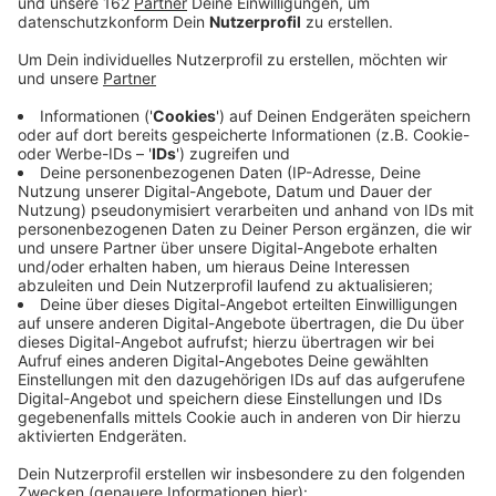
Veröffentlicht:
Mittwoch, 26.08.2020 09:38
Anzeige
Die Stadt Moers will die Schulen fit machen fürs
Homeschooling. Dafür sollen rund 2.400 Tablets für
Lehrer und Schüler gekauft werden. Das Geld - über
eine Million Euro -kommt aus einem Förderprogramm
des Landes, die Stadt muss zehn Prozent selbst
übernehmen. Es werden aber nicht alle Schüler und
Lehrer ein Tablet bekommen. Außerdem wird es wohl
einige Monate dauern, bis die Geräte an den Schulen
sind. Das hängt unter anderem von der Verfügbarkeit
auf dem Markt ab. Aktuell rüsten viele Schulen dank
Fördergelder auf.