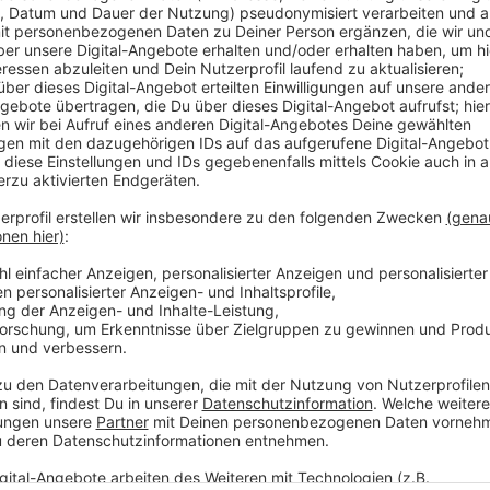
Auch der letzte Real-Markt in Moers ist bald Geschic
Weiter geht es für den Discounter an der Hülsdonker 
Mittwoch geplant. Die beiden Tage vorher wird laut 
eingeräumt. Außerdem werden die Kassen-Systeme 
Gemüseabteilung umgebaut. Das gesamte Sortiment 
Anzeige
Statt viel Non-Food gibt es mit Kaufland m
Anzeige
Kaufland plant auch noch weitere Modernisierungen. 
durchgeführt werden. Die Kette konzentriert sich v
mit verschiedenen Frische-Theken zu Fleisch, Wurst,
auch viele Non-Food-Ware wie etwa Elektroartikel. 
schon von Kaufland übernommen.