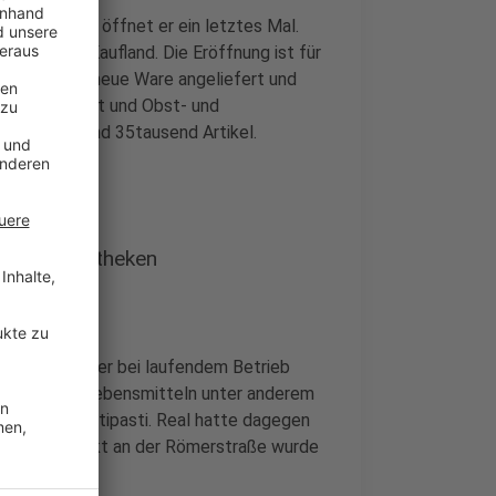
hte. Morgen öffnet er ein letztes Mal.
Straße als Kaufland. Die Eröffnung ist für
Kaufland die neue Ware angeliefert und
ausgetauscht und Obst- und
umfasst rund 35tausend Artikel.
ehr Frischetheken
Die sollen aber bei laufendem Betrieb
or allem auf Lebensmitteln unter anderem
 Käse und Antipasti. Real hatte dagegen
Auch der Markt an der Römerstraße wurde