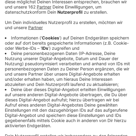
Sozialstunden ableisten.
Veröffentlicht:
Mittwoch, 26.02.2020 06:39
Anzeige
Im Prozess um eine Drogenbande aus Moers hat das
Gericht einen 25jährigen zu zwei Jahren Haft verurteilt.
Die Strafe ist zur Bewährung ausgesetzt. Zwei
mitangeklagte 22jährige müssen nach
Jugendstrafrecht 200 bzw 100 Sozialstunden
ableisten. Den Dreien wurden mehrere Fälle von
Drogenhandel nachgewiesen. Dabei waren
vergleichsweise geringe Mengen im Spiel. Ausserdem
lagen die Taten teilweise schön länger zurück. Eine
gute Sozialprognose begünstigte zudem das relativ
milde Urteil.