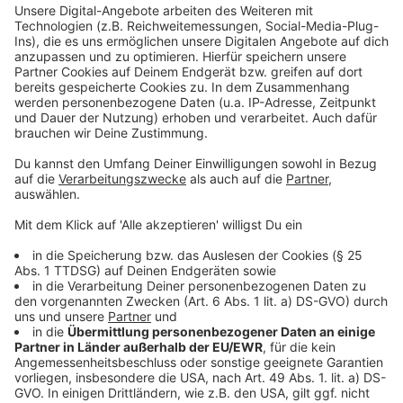
passieren.
Anzeige
1,2 Kilometer im ersten Bauabschnitt
Anzeige
Jährlich liefert die Enni fast neun Millionen Kubikmeter
Trinkwasser an rund 140.000 Menschen am
Niederrhein. Die alte Leitung ist von großer Bedeutung
für die Stadt - sie transportiert etwa die Hälfte des
Wassers für Moers. Ohne den Austausch könnte die
Wasserversorgung in Zukunft nicht mehr sicher sein.
Im ersten Bauabschnitt wird eine Strecke von 1,2
Kilometern erneuert. Der zweite Teil soll 2027 folgen
und die Leitung bis zum Wasserwerk in der
Wittfeldstraße verlängern. Die Enni arbeitet dabei eng