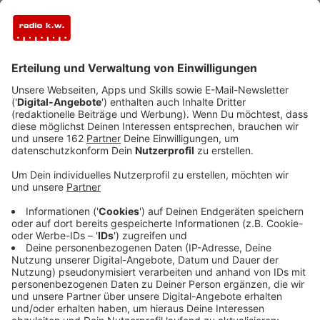
Veröffentlicht:
Montag, 06.10.2025 16:03
Anzeige
In Moers bekommt die Augustastraße ab heute neuen
Asphalt. Sie war im Kreuzungsbereich wegen einer
Kanalbaustelle auf der Tersteegenstraße aufgerissen
worden. Danach wurde sie laut Enni nur provisorisch
geschlossen. Jetzt soll die Fahrbahn endgültig ihre
neue Schicht bekommen. Die Augustastraße wird
während der Arbeiten voraussichtlich drei Tage zur
Einbahnstraße. Ab Tersteegenstraße kommen nur
noch Autofahrer in Richtung Homberger Straße durch.
Sollte es länger regnen, könnte es noch zu
Verzögerungen kommen.
Anzeige