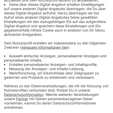
Weitere neue Baustelle an Wasserleitung
Anzeige
In Moers startet heute auch noch eine weitere Enni-
Baustelle. Eine wichtige Wasserleitung wird erneuert.
Die alte Leitung, die vom Vinner Wasserturm bis zum
Vinzenzpark in der Innenstadt führt, ist aus den 70er
Jahren und entspricht nicht mehr den heutigen
Anforderungen. Deshalb wird sie ausgetauscht. Die
neue Leitung wird aus Kunststoff sein und durch ein
spezielles Bohrverfahren verlegt, bei dem kaum Erde
aufgewühlt werden muss. Der Verkehr auf den Straßen
bleibt größtenteils offen, nur an einigen Stellen, wie
der Humboldtstraße, wird es Sperrungen geben.
Fußgänger und Radfahrer können die Baustelle immer