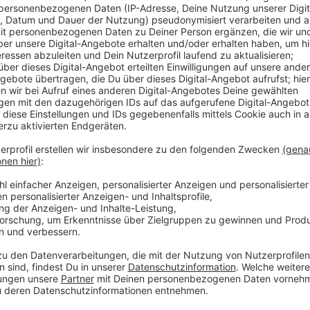
In Wesel verzögern sich die Bauarbeiten auf der Fri
werden hier Leitungen für den Betuwe-Ausbau verleg
gedacht. Das hat Folgen für Zugpendler ab Montag
Sperrpause für zwei Wochen kein Zug ab Wesel fährt
an der Friedenstraße halten. Die Haltestelle zieht s
Niederrheinhalle. Die Regelung gilt zwischen dem 20
Uhr 59).
Anzeige
Kurt-Kräcker-Straße während Betuwe-Sperre 
Anzeige
Die Ersatzbus-Haltestelle ist über den Kreisverkehr 
dort gibt es bekanntlich noch immer eine Baustelle 