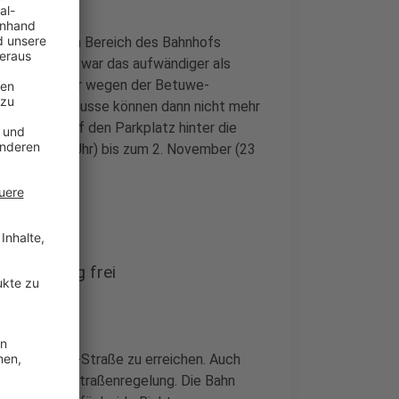
edenstraße. Im Bereich des Bahnhofs
t. Laut Bahn war das aufwändiger als
 - wenn wieder wegen der Betuwe-
. Die Ersatzbusse können dann nicht mehr
tattdessen auf den Parkplatz hinter die
. Oktober (5 Uhr) bis zum 2. November (23
beidseitig frei
Kurt-Kräcker-Straße zu erreichen. Auch
- mit Einbahnstraßenregelung. Die Bahn