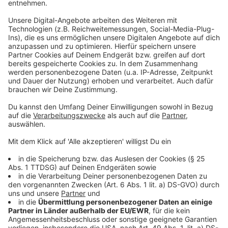
Mo, Di und Do von 19 bis 21 Uhr
Mi und Fr von 15 bis 21 Uhr
Sa, So, gesetzliche Feiertage, 24.12., 31.12. und
Rosenmontag von 9 bis 13 und 16 bis 21 Uhr
Achtung
: Die Allgemeine Ärztliche Notdienstpraxis
Moers öffnet samstags, sonntags, feiertags
durchgängig von 9 bis 21 Uhr.
Die Notdienstpraxen für Kinder und Jugendliche:
Kinderärztliche Notdienstpraxis
Moers
(Krankenhaus Bethanien) Bethanienstraße 21,
47441 Moers
Kinderärztliche Notdienstpraxis
Wesel
(Marien-
Hospital) Pastor-Janßen-Straße 8-38, 46483