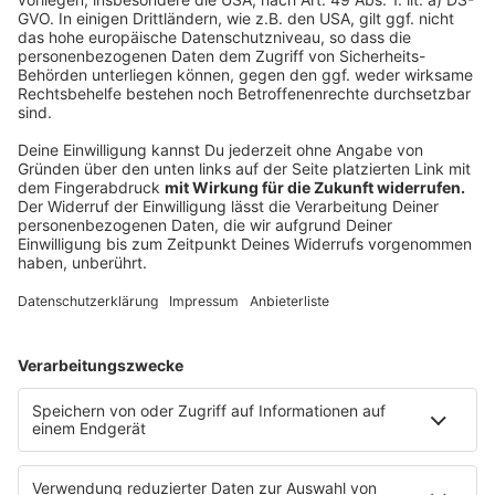
Wesel
Öffnungszeiten:
1. April bis – 30. September
:
Sa., So., gesetzl. Feiertage von 9 Uhr – 13 Uhr
Öffnungszeiten:
1. Oktober – 31. März
:
Sa, So., gesetzl. Feiertage, 24.12., 31.12.,
Rosenmontag von 9 Uhr – 17 Uhr
Anzeige
Anzeige