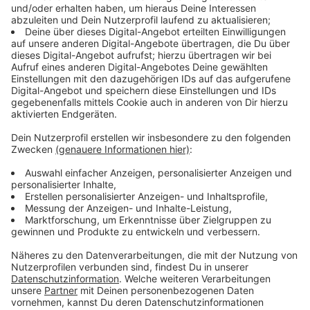
Adressen und Öffnungszeiten der
Notdienstpraxen im Kreis Wesel
Anzeige
Die Notdienstpraxen für Erwachsene:
Allgemeine Ärztliche Notdienstpraxis
Dinslaken
(St. Vinzenz-Hospital), Dr.-Otto-Seidel-Straße 31-
33, 46535 Dinslaken
Allgemeine Ärztliche Notdienstpraxis
Moers
(Krankenhaus Bethanien), Bethanienstr. 21
(Zufahrt über Wittfeldstr.), 47441 Moers
Allgemeine Ärztliche Notdienstpraxis
Wesel
(Marien-Hospital), Pastor-Janßen-Straße 8-38,
46483 Wesel
Öffnungszeiten jeweils: