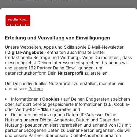
Anzeige
In Wesel eröffnen heute gleich zwei neue
Notdienstpraxen. Am Marienhospital (Pastor-Janßen-
Straße) hat die Kassenärztliche Vereinigung Nordrhein
eine sowohl für Kinder, als auch eine Notfallstelle für
Erwachsene eingerichtet. Dort geht man hin, wenn die
Beschwerden akut, aber nicht lebensbedrohlich sind
und zwar, wenn andere Ärzte geschlossen haben - also
vor allem abends, nachts und am Wochenende.
Unberührt davon bleiben für bettlägerige Personen
auch Hausbesuche. Mehr unter der Service-Nummer
116 117.
Anzeige