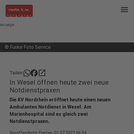
menu
Anzeige
©
Funke Foto Service
open_in_new
Teilen:
In Wesel öffnen heute zwei neue
Notdienstpraxen
Die KV Nordrhein eröffnet heute einen neuen
Ambulanten Notdienst in Wesel. Am
Marienhospital sind es gleich zwei
Notdienstpraxen.
Veröffentlicht:
Freitag, 01.07.2022 06:59