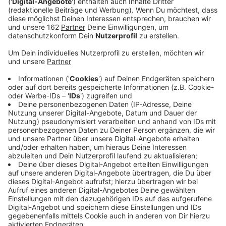
Anzeige
Die Xantener müssen in diesem Jahr kreisweit das
meiste fürs Abwasser zahlen. Der Kubikmeter kostet
hier über vier Euro. Nur Rheinberg ist ähnlich teuer. Das
belegen die Daten der Landesstatistiker. Beide Städte
liegen damit auch deutlich über dem Landesschnitt
von 2 Euro 77. Die niedrigsten Kosten fürs Abwasser
haben bei uns im Kreis die Dinslakener mit 2 Euro 46,
gefolgt von Voerde und Schermbeck.
Anzeige
In Voerde und Wesel gingen
Abwassergebühren deutlich zurück
Anzeige