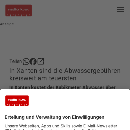
menu
Anzeige
open_in_new
Teilen:
In Xanten sind die Abwassergebühren
kreisweit am teuersten
In Xanten kostet der Kubikmeter Abwasser über
vier Euro. Laut den Landesstatistikern ist die
Römerstadt damit kreisweiter Spitzenreiter,
gefolgt von Rheinberg.
Veröffentlicht:
Donnerstag, 15.12.2022 08:22