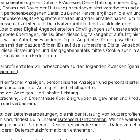
Vor allem kleinere Seen und Teiche leiden unter de
kippen. Um das zu verhindern, sollen jetzt solarbet
etwa am Clossenwoy bei Xanten. Die schwimmenden
Wasser vom Grund nach oben, wo es mit dem sauerst
Projekt wird mit bis zu 233.000 Euro von der Stiftun
erstmal bis 2028.
Anzeige
Verfahren wird auch wissenschaftlich beglei
Anzeige
Die Umwälzanlagen werden landesweit in vier Gewäss
wissenschaftlich begleitet, die Ergebnisse sollen kü
oder Teiche genutzt werden. In NRW sind schon eini