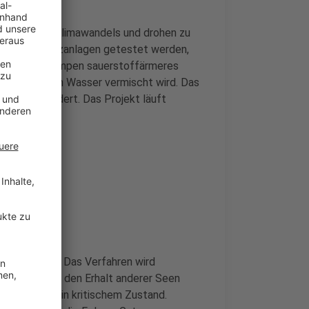
n Folgen des Klimawandels und drohen zu
riebene Umwälzanlagen getestet werden,
 Anlagen pumpen sauerstoffärmeres
offreicheren Wasser vermischt wird. Das
g NRW gefördert. Das Projekt läuft
tet
ern erprobt. Das Verfahren wird
nftig auch für den Erhalt anderer Seen
ge Gewässer in kritischem Zustand.