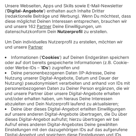
Anzeige
Die niederrheinische Hilfsorganisation ISAR hat auf
Haiti jetzt ihre Einsatzstelle erreicht. Auf der Insel Les
Cayemites wurde ein Feldkrankenhaus aufgebaut.
18tausend Menschen waren hier von dem Erdbeben
vor rund einer Woche betroffen. Viele hatte auch
schon vorher über Jahre keinen Arzt mehr gesehen.
Rund elf Tonnen Material musste erst per Schiff und
dann mit Fischerbooten zur schwer zugänglichen Insel
gebracht werden. Das Team sei hochmotiviert, so ein
Sprecher. Es freue sich, endlich helfen zu können.
Anzeige