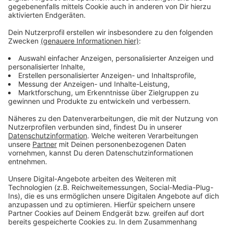
Helfer berichten von einer dramatischen
Lage
Anzeige
ISAR war am Freitag mit 33 Ärzten, Pflegekräften und
Sanitätern am Flughafen in Port-au-Prince gelandet.
Von dort aus wurde das Einsatzgebiet zugeteilt. Die
Insel Les Cayemites liegt nur wenige Kilometer vom
Epizentrum des Bebens entfernt. Die Helfer
bezeichnen die Lage als "dramatisch". Besonders
schwierig ist es, die Masse an Patienten und
Verletzungen nach Priorität einzustufen. Auch große
Armut und die politische Situation machen die Lage
angespannt. ISAR wird deshalb von einem
Sicherheitsteam begleitet.