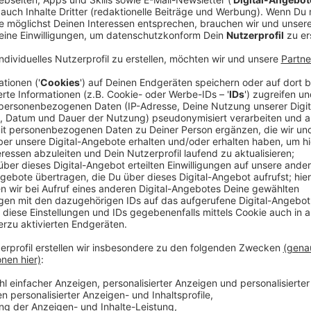
Ein Unternehmen in der Entsorgungsbranche au
Ausbildungsplatz zum/zur Berufskraftfahrer
man, wie Motor, Fahrwerk sowie die mechanisch
verschiedenen Fahrzeugsystemen funktionieren,
Leistung dokumentiert und Touren wirtschaftlic
erwirbt den Führerschein der Klasse C/CE und k
verschiedene Fahrzeuge führen, wie z.B.: Abroll-
Sattelzüge, Saug und Spülwagen. Mitbringen sol
mindestens einen guten Hauptschulabschluss u
Ansprechperson im Arbeitgeber-Service der Age
Kreis Wesel ist Frau Mlynski: 0281 9620 493.
Ein Traditionshandwerksbetrieb aus
Dinslaken b
Ausbildungsplätze zum/zur Elektroniker/in 
Elektroniker/innen der Fachrichtung Energie- u