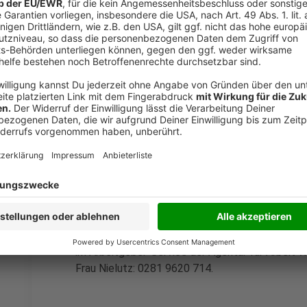
(Maschinen‐/Armaturenschlosser bevorzugt) mitb
Auf Zuverlässigkeit, Teamfähigkeit und Bereitsc
Arbeitgeber großen Wert. Berufserfahrung ist vo
erforderlich. Erfahrungen im Bereich Schweißen 
Kranschein von Vorteil. Deutsch sollte in Wort 
Ansprechperson im Arbeitgeber-Service der Age
Kreis Wesel ist Frau Kühn: 0281 9620 438.
Eine Firma für Feinkostprodukte mit Sitz in
Moer
Gebiete ab sofort Vertriebsmitarbeiter/inne
Vollzeit. Erfahrung im Vertrieb an den Lebensmit
wünschenswert. Das Verkaufsgebiet umfasst d
angrenzende Gebiete, daher sollte man im ang
im Arbeitgeber-Service der Agentur für Arbeit 
Frau Nielutz: 0281 9620 714.