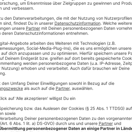
elektrotechnische Anlagen von Gebäuden sowie
Infrastruktur. Sie installieren die Anlagen, nehm
sie bei Bedarf. Der Arbeitgeber erwartet Inter
einen qualifizierten Hauptschulabschluss nach de
befriedigenden Noten in Mathematik und den we
Ansprechperson im Arbeitgeber-Service der Age
Kreis Wesel ist Herr Puchert: 0281 9620 488.
Arbeit
Ein mittelständisches Unternehmen im Bereich 
nächstmöglichen Termin eine/n (Armaturen‐)
in Vollzeit. Zu den Aufgaben zählen u.a. die M
Altarmaturen zwecks Reparaturen, Schlossertäti
Trennen, Verpacken, etc. und ggfs. Montagetät
Man sollte eine abgeschlossene Ausbildung zu