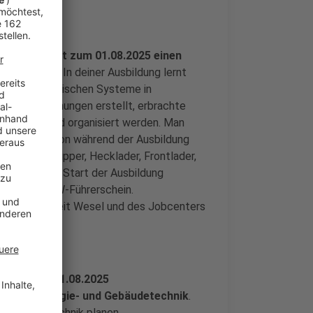
s
Wesel bietet zum 01.08.2025 einen
/in (m/w/d)
. In deiner Ausbildung lernt
en und elektrischen Systeme in
 wie Abrechnungen erstellt, erbrachte
h geplant und organisiert werden. Man
ann dann schon während der Ausbildung
 und Absetzkipper, Hecklader, Frontlader,
lte man zum Start der Ausbildung
nd einen PKW-Führerschein.
ntur für Arbeit Wesel und des Jobcenters
ietet zum 01.08.2025
(w/m/d) Energie- und Gebäudetechnik
.
nd Gebäudetechnik planen