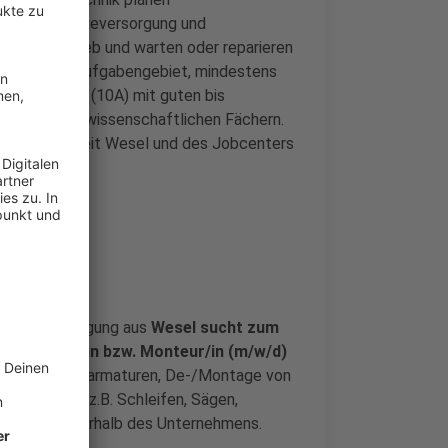
 deren Energieversorgung und
en sie in Betrieb und warten oder reparieren
esse für das Aufgabengebiet, mindestens
r 10. Klasse (10A) mit guten bis
iteren naturwissenschaftlichen Fächern.
ntur für Arbeit Wesel und des Jobcenters
der Lohnfertigung aus
Wesel sucht zum
Schlosser/in bzw. Monteur/in (m/w/d)
ontage von Neuarmaturen, De‐/Montage von
gkeiten wie z.B. Schleifen, Sägen,
igkeiten außerhalb des Unternehmens.
m Schlosser