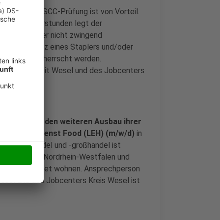
ringen, die SCC‐Prüfung ist von Vorteil.
haft für Überstunden legt der
n Vorteil, aber nicht zwingend
und der Besitz eines Staplers und/oder
und Schrift beherrscht werden.
ntur für Arbeit Wesel und des Jobcenters
s sucht für den weiteren Ausbau ihrer
n im Außendienst Food (LEH) (m/w/d)
in
teleinzelhandel und -großhandel ist
en Großraum Nordrhein-Westfalen und
egebenen Gebiet wohnen. Ansprechperson
Wesel und des Jobcenters Kreis Wesel ist