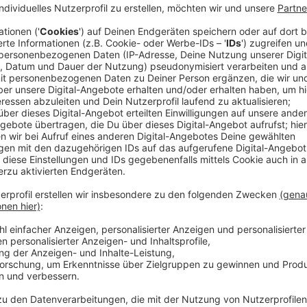
Büro. Deine Aufgaben beinhalten die Abwicklu
und Bearbeiten von Aufträgen und Rechnungen. 
Zahlungsverkehr überwachen. Die Auftragsein- 
Produkte und Dienstleistungen einholen, Bestel
hast Erfahrung als Bürokraft oder eine vergleic
verfügst über kaufmännisches Verständnis und 
eine strukturierte und zuverlässige Arbeitsweis
Service der Agentur für Arbeit Wesel und des Jo
0281 9620 185.
Ein Unternehmen im Bereich der Personaldienstleistu
Personaldisponenten/in (m/w/d) in Vollzeit.
Deine Aufgaben sind die Betreuung der Bestand
Führen von Bewerbungs- und Einstellungsgesprä
Neukundengewinnung, die Betreuung und Disposit
innen, die Kalkulation, Angebotserstellung, Vert