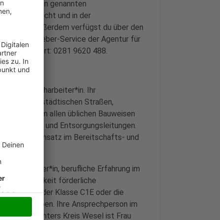
sse an den oben genannten
im Arbeitsrecht und in der
verfügen. Außerdem verfügst du über den
n im Arbeitgeber-Service der Agentur für
t Herr Puchert: 0281 9620 488.
 Tiefbaufacharbeiter*in. Ihr
haltung der städtischen Straßen,
en Anlagen in allen üblichen Bauweisen
tur von Ver- und Entsorgungsleitungen.
sowie den Einsatz im Bereitschafts- und
ufacharbeiter*in, berufliche Erfahrung im
trebte Tätigkeit förderliche
ührerschein der Klasse C1E oder die
ahr zu erwerben. Ihre Ansprechperson im
d des Jobcenters Kreis Wesel ist Frau