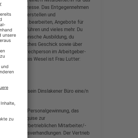
ng der Büroprozesse. Das Entgegennehmen
Rechnungen erstellen und
und Ausgänge bearbeiten, Angebote für
lungen durchführen und vieles mehr. Du
hbare kaufmännische Ausbildung, du
organisatorisches Geschick sowie über
e. Deine Ansprechperson im Arbeitgeber-
bcenters Kreis Wesel ist Frau Lutter:
ng sucht für sein Dinslakener Büro eine/n
skunden, die Personalgewinnung, das
chen, die Akquise zur
ion der überbetrieblichen Mitarbeiter/-
rags- und Preisverhandlungen. Der Vertrieb