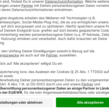
sollte Dir am Herzen liegen, Du solltest Intere
Aufgabengebieten haben sowie über Kenntnisse 
Arbeitnehmerüberlassung/ Personalvermittlung 
Führerschein der Klasse B. Deine Ansprechperso
Arbeit Wesel und des Jobcenters Kreis Wesel is
Ein Weseler Wertstoffhof sucht zu sofort eine/n
Aufgabengebiet umfasst die allgemeine Instand
Radwege und Banketten. Das Herstellen von neu
des Straßenbauers und die Verlegung und Repara
Das Beseitigen von Unfallschäden und Ölspuren 
Winterdienst.
Sie haben eine abgeschlossene Ausbildung als Tiefba
Beriech Tief- und Straßenbau oder eine für die anges
Berufsausbildung. Außerdem verfügen Sie über den F
Bereitschaft den Führerschein innerhalb von einem J
Arbeitgeber-Service der Agentur für Arbeit Wesel un