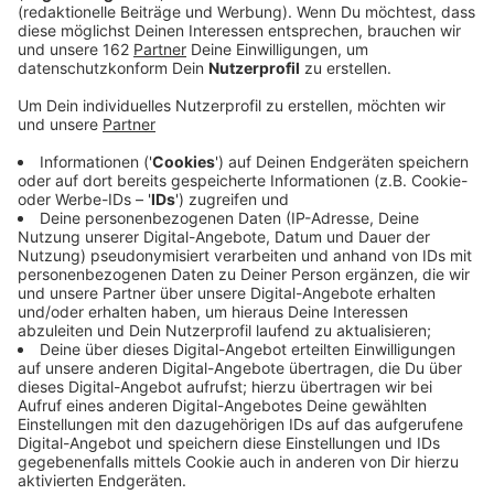
Anzeige
Jogi Löw ist der schönste Bundestrainer aller Zeiten
und aller Zeiten, die da noch kommen werden und noch
dreimal hin und zurück. Quasi im Alleingang hat er aus
einem rüden Haufen die "Fashion's-Eleven" geformt.
Selbstverständlich immer dabei: Sein Handy, mit dem
er in lieb gewonnener Manier per Sprachnachricht von
seinen Erlebnissen berichtet. Eben Jogis
Sprachnachricht, die Fußball-Comedy.
Anzeige