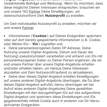
Veröffentlicht:
Donnerstag, 06.02.2020 15:22
Anzeige
Jogi Löw ist der schönste Bundestrainer aller Zeiten
und aller Zeiten, die da noch kommen werden und noch
dreimal hin und zurück. Quasi im Alleingang hat er aus
einem rüden Haufen die "Fashion's-Eleven" geformt.
Selbstverständlich immer dabei: Sein Handy, mit dem
er in lieb gewonnener Manier per Sprachnachricht von
seinen Erlebnissen berichtet. Eben Jogis
Sprachnachricht, die Fußball-Comedy.
Anzeige