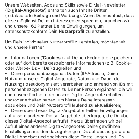
Anzeige
Wie sähe das Europaparlament aus, wenn Jugendliche
die Zusammensetzung bestimmen würden? Um das
herauszufinden, gibt es auch in diesem Jahr wieder
eine U16-Wahl. Dabei wird eine echte Europawahl für
Kinder und Jugendliche simuliert. Im Kreis Wesel sind
schon zwölf Anlaufstellen registriert. Die Wahllokale in
den Jugendzentren in Xanten und Hamminkeln etwa
öffnen an drei Tagen Ende Mai - also kurz vor der
echten Europawahl am 9. Juni. Auch viele Schulen sind
dabei u.a. in Kamp-Lintfort, Wesel und Moers.
Hier
findet ihr die Infos.
Anzeige