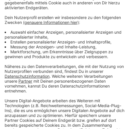
Die U-16-Wahl hat keinen Einfluss auf das
Europaparlament
Anzeige
Die Stimmen der U16-Europa-Wahl werden regional
und bundesweit ausgezählt. Auch wenn sie keinen
Einfluss auf das reale Europaparlament haben, geben
sie immer ein Stimmungsbild ab. Organisiert wird die
U16-Wahl von den jeweiligen Landesjugendringen. Vor
fünf Jahren hatten 120.000 Kinder und Jugendliche
aus ganz Deutschland mitgemacht. Die meisten
Stimmen bekamen damals mit deutlichem Abstand die
Grünen (28,9 Prozent), gefolgt von der SPD (15
Prozent). Viele gaben außerdem auch kleineren
Parteien eine Chance.
Anzeige