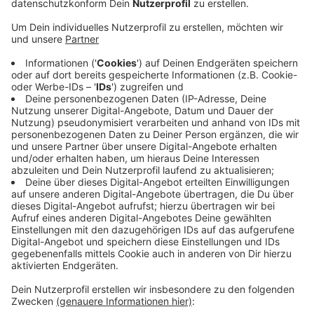
Anzeige
In Voerde haben Unbekannte an der Rahmstraße
Steine auf ein fahrendes Auto geworfen. Ein 20-
jähriger war dort am Samstagnachmittag (16:20 Uhr)
mit seinem Golf in Richtung Möllen unterwegs, als auf
Höhe Am Eichelkamp ein Stein gegen die
Windschutzscheibe flog. Auch die Beifahrerseite
wurde beschädigt. Der Fahrer blieb zum Glück
unverletzt. Er konnte aber drei Jugendliche am
Straßenrand erkennen, alle in dunklen Jogginghosen;
einer von ihnen trug eine schwarze Bauchtasche. Nach
den Jungs wird jetzt gesucht.
Anzeige