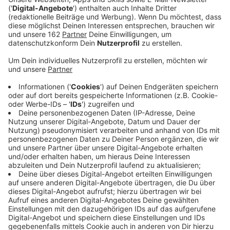
Veröffentlicht:
Montag, 25.09.2023 09:08
Anzeige
Die Hochschule Rhein-Waal startet heute ins neue
Wintersemester. Erstsemester werden dabei mit einer
Kennenlernwoche auf dem Campus begrüßt. Fast 900
neue Studierende haben sich bisher eingeschrieben -
etwa 330 davon in Kamp Lintfort. Das sind 50 weniger
also noch vor einem Jahr. Laut Hochschule liegt das
vermutlich daran, dass zwei Studiengänge, die bisher
zulassungsfrei waren, jetzt einen Numerus Clausus
haben.
Anzeige