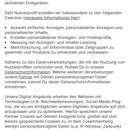
Noch immer werden Wohnungen für
Studierende gesucht
Anzeige
Die Hochschule sorgt sich, dass der Wohnungsmarkt
an den Standorten in Kleve und Kamp-Lintfort weiter
angespannt ist. Täglich gehen fünf bis zehn Anfragen
beim Welcome Center ein. Es wirbt weiter dafür, dass
sich mehr Vermieter melden. Dabei sind auch
individuelle Beratungen möglich. Im Sommer konnten
so schon etwa 15 neue Wohnungsanzeigen
veröffentlicht und vermittelt werden.
Anzeige