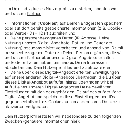
Anzeige
In Moers-Meerbeck gibt es ab heute eine neue große
Baustelle. Auf der Bismarckstraße werden die Kanäle
saniert. Darum muss das Stück hinter dem
Bahnübergang an der "Glück-auf-Schranke" einseitig
gesperrt werden. Die Bismarckstraße wird dort zur
Einbahnstraße in Richtung Meerbeck. Die Arbeiten
dauern etwa drei Monate. In dieser Zeit kann man den
Bahnübergang Richtung Innenstadt nicht passieren.
Eine Umleitung führt über die Römer- und die
Homberger Straße.
Anzeige